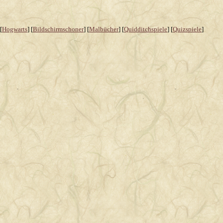
[
Hogwarts
] [
Bildschirmschoner
] [
Malbücher
] [
Quidditchspiele
] [
Quizspiele
]