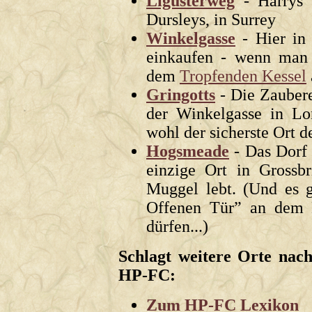
Ligusterweg
- Harrys 
Dursleys, in Surrey
Winkelgasse
- Hier in 
einkaufen - wenn man 
dem
Tropfenden Kessel
Gringotts
- Die Zaubere
der Winkelgasse in L
wohl der sicherste Ort d
Hogsmeade
- Das Dorf 
einzige Ort in Grossbr
Muggel lebt. (Und es 
Offenen Tür” an dem
dürfen...)
Schlagt weitere Orte nac
HP-FC:
Zum HP-FC Lexikon