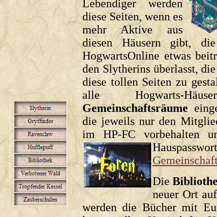
Lebendiger werden
diese Seiten, wenn es
mehr Aktive aus
diesen Häusern gibt, di
HogwartsOnline etwas beitr
den Slytherins überlasst, d
diese tollen Seiten zu gesta
alle Hogwarts-Häu
Gemeinschaftsräume
einge
die jeweils nur den Mitgli
im HP-FC vorbehalten un
Hauspasswor
Gemeinschaf
Die
Biblioth
neuer Ort au
werden die Bücher mit Eur