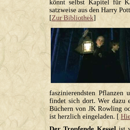
könnt selbst Kapitel für Ka
satzweise aus den Harry Po
[
Zur Bibliothek
]
faszinierendsten Pflanzen
findet sich dort. Wer dazu 
Büchern von JK Rowling ode
ist herzlich eingeladen. [
Hie
Der Tropfende Kessel
ist 