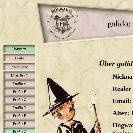
Über galid
Nickna
Realer
Email:
Alter:
Hogwar
Slyther