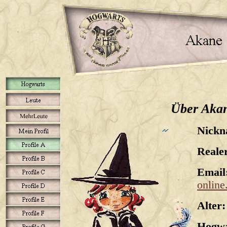
Über Aka
Nickn
Reale
Email
online
Alter:
Hogwa