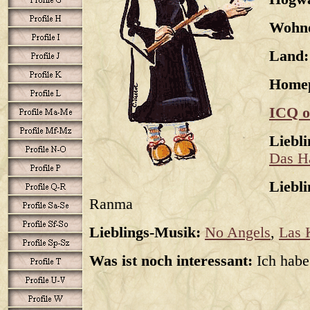
Wohno
Land:
Home
ICQ o
Liebl
Das H
Liebli
Ranma
Lieblings-Musik:
No Angels
,
Las 
Was ist noch interessant:
Ich habe