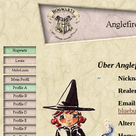
Über Anglef
Nickn
Reale
Email
blueb
Alter:
Hogwa