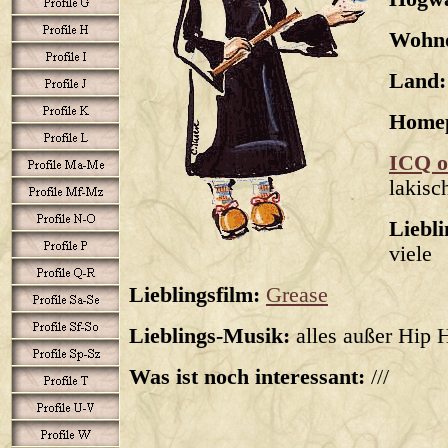
Wohno
Land:
Home
ICQ o
lakisc
Liebl
viele
Lieblingsfilm:
Grease
Lieblings-Musik:
alles außer Hip 
Was ist noch interessant:
///