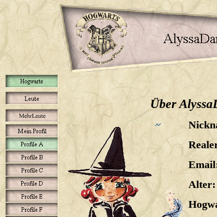
Über Alyssa
Nickn
Reale
Email
Alter:
Hogwa