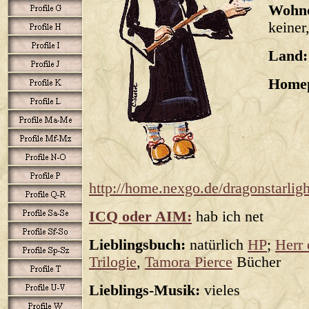
Wohno
keiner,
Land:
Home
http://home.nexgo.de/dragonstarligh
ICQ oder AIM:
hab ich net
Lieblingsbuch:
natürlich
HP
;
Herr 
Trilogie
,
Tamora Pierce
Bücher
Lieblings-Musik:
vieles