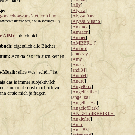
utschland
[
Ally
]
ge:
[
Alyssa
]
ngor.de/hogwarts/slytherin.html
[
AlyssaDark
]
ndwoher meine ich, die zu kennen... ;)
[
Alyssa Milano
]
[
Amanda
]
[
Amazon
]
r AIM:
hab ich nicht
[
Amber
]
[
AMBER...!
]
sbuch:
eigentlich alle Bücher
[
Ambro
]
[
amnesty
]
sfilm:
Ach da hab ich auch keinen
[
Amy
]
n
[
Anastasia
]
[
andi34
]
s-Musik:
alles was "schön" ist
[
AndiM
]
[
Andre
]
a das is immer subjektiv.Ich
[
Angel665
]
mnasium und sonst mach ich viel
[
Angelfeather
]
n er/sie mich ja fragen.
[
angelika
]
[
Angelina ~>
]
[
AngelofDark
]
[
ANGELofREBIRTH
]
[
Anglefire
]
[
Anin
]
[
Anja 85
]