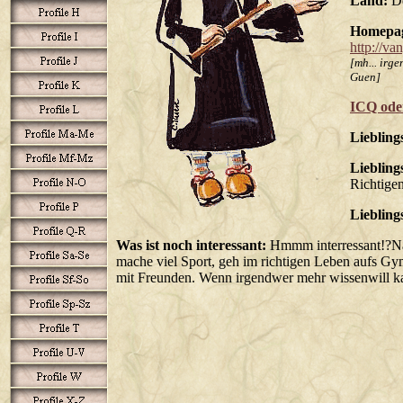
Land:
De
Homepa
http://va
[mh... irge
Guen]
ICQ ode
Liebling
Liebling
Richtige
Liebling
Was ist noch interessant:
Hmmm interressant!?Naj
mache viel Sport, geh im richtigen Leben aufs Gy
mit Freunden. Wenn irgendwer mehr wissenwill kan