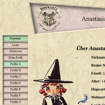
Über Anasta
Nicknam
Realer 
Email:
K
Alter:
14
Hogwart
Wohnort