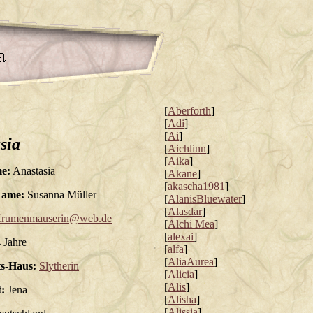
[
Aberforth
]
[
Adi
]
[
Ai
]
sia
[
Aichlinn
]
[
Aika
]
e:
Anastasia
[
Akane
]
[
akascha1981
]
Name:
Susanna Müller
[
AlanisBluewater
]
[
Alasdar
]
rumenmauserin@web.de
[
Alchi Mea
]
[
alexai
]
 Jahre
[
alfa
]
[
AliaAurea
]
s-Haus:
Slytherin
[
Alicia
]
[
Alis
]
:
Jena
[
Alisha
]
[
Alissia
]