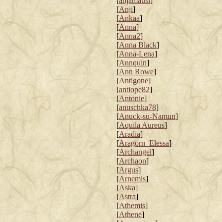
[
anjamausi
]
[
Anji
]
[
Ankaa
]
[
Anna
]
[
Anna2
]
[
Anna Black
]
[
Anna-Lena
]
[
Annquin
]
[
Ann Rowe
]
[
Antigone
]
[
antiope82
]
[
Antonie
]
[
anuschka78
]
[
Anuck-su-Namun
]
[
Aquila Aureus
]
[
Aradia
]
[
Aragorn_Elessa
]
[
Archangel
]
[
Archaon
]
[
Argus
]
[
Arnemis
]
[
Aska
]
[
Astra
]
[
Athemis
]
[
Athene
]