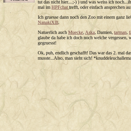
tut das nicht hier....;-) ) und was weiss ich noch..
mal im
HPFchat
trefft, oder einfach ansprechen au
Ich gruesse dann noch den Zoo mit einem ganz li
NanakiXlll
.
Natuerlich auch
Muecke
,
Aska
, Damien,
tarman
,
f
glaube da habe ich doch noch welche vergessen, we
gegruesst!
Ok, puh, endlich geschafft! Das war das 2. mal das
musste...Also, man sieht sich! *knuddeleuchallem