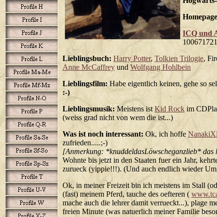
Hogwarts
Homepage
ICQ und 
10067172
Lieblingsbuch:
Harry Potter
,
Tolkien Trilogie
, Fi
Anne McCaffrey
und
Wolfgang Hohlbein
Lieblingsfilm:
Habe eigentlich keinen, gehe so sel
:-)
Lieblingsmusik:
Meistens ist
Kid Rock
im CDPlay
(weiss grad nicht von wem die ist...)
Was ist noch interessant:
Ok, ich hoffe
NanakiXl
zufrieden.....;-)
[Anmerkung: *knuddeldasLöwscheganzlieb* das ha
Wohnte bis jetzt in den Staaten fuer ein Jahr, keh
zurueck (yippie!!!). (Und auch endlich wieder Umla
Ok, in meiner Freizeit bin ich meistens im Stall (o
(fast) meinem Pferd, tauche des oefteren (
www.tca
mache auch die lehrer damit verrueckt...), plage m
freien Minute (was natuerlich meiner Familie besond