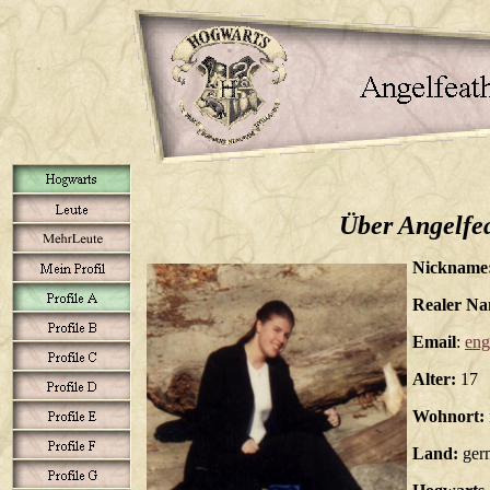
Über Angelfe
Nickname
Realer Na
Email
:
eng
Alter:
17
Wohnort:
Land:
ger