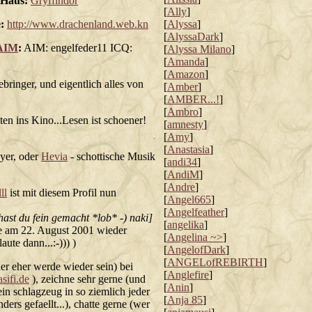
-Haus:
Gryffindor
[
Ally
]
:
http://www.drachenland.web.kn
[
Alyssa
]
[
AlyssaDark
]
AIM
:
AIM: engelfeder11 ICQ:
[
Alyssa Milano
]
1
[
Amanda
]
[
Amazon
]
rebringer, und eigentlich alles von
[
Amber
]
[
AMBER...!
]
[
Ambro
]
ten ins Kino...Lesen ist schoener!
[
amnesty
]
[
Amy
]
[
Anastasia
]
er, oder
Hevia
- schottische Musik
[
andi34
]
[
AndiM
]
[
Andre
]
ll
ist mit diesem Profil nun
[
Angel665
]
[
Angelfeather
]
st du fein gemacht *lob* -) naki]
[
angelika
]
rte am 22. August 2001 wieder
[
Angelina ~>
]
ute dann...:-))) )
[
AngelofDark
]
[
ANGELofREBIRTH
]
der eher werde wieder sein) bei
[
Anglefire
]
sifi.de
), zeichne sehr gerne (und
[
Anin
]
ein schlagzeug in so ziemlich jeder
[
Anja 85
]
ers gefaellt...), chatte gerne (wer