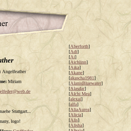
[
Aberforth
]
[
Adi
]
[
Ai
]
ather
[
Aichlinn
]
[
Aika
]
:
Angelfeather
[
Akane
]
[
akascha1981
]
me:
Miriam
[
AlanisBluewater
]
[
Alasdar
]
elfeder@web.de
[
Alchi Mea
]
[
alexai
]
[
alfa
]
[
AliaAurea
]
naehe Stuttgart...
[
Alicia
]
[
Alis
]
many, logo!
[
Alisha
]
[
Alissia
]