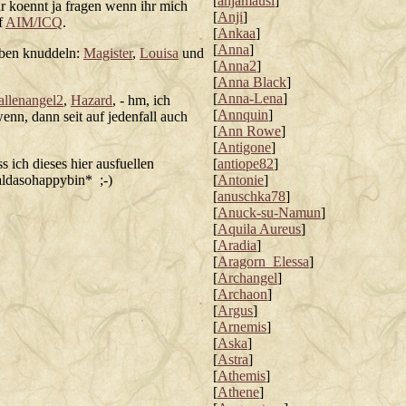
[
anjamausi
]
.ihr koennt ja fragen wenn ihr mich
[
Anji
]
f
AIM/ICQ
.
[
Ankaa
]
[
Anna
]
eben knuddeln:
Magister
,
Louisa
und
[
Anna2
]
[
Anna Black
]
[
Anna-Lena
]
allenangel2
,
Hazard
, - hm, ich
[
Annquin
]
nn, dann seit auf jedenfall auch
[
Ann Rowe
]
[
Antigone
]
s ich dieses hier ausfuellen
[
antiope82
]
aldasohappybin* ;-)
[
Antonie
]
[
anuschka78
]
[
Anuck-su-Namun
]
[
Aquila Aureus
]
[
Aradia
]
[
Aragorn_Elessa
]
[
Archangel
]
[
Archaon
]
[
Argus
]
[
Arnemis
]
[
Aska
]
[
Astra
]
[
Athemis
]
[
Athene
]